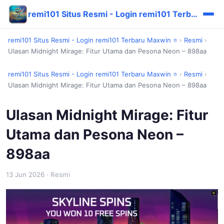
remi101 Situs Resmi - Login remi101 Terbaru Maxwin ⭐
remi101 Situs Resmi - Login remi101 Terbaru Maxwin ⭐
›
Resmi
›
Ulasan Midnight Mirage: Fitur Utama dan Pesona Neon – 898aa
remi101 Situs Resmi - Login remi101 Terbaru Maxwin ⭐
›
Resmi
›
Ulasan Midnight Mirage: Fitur Utama dan Pesona Neon – 898aa
Ulasan Midnight Mirage: Fitur
Utama dan Pesona Neon –
898aa
13 Jun 2026
· Resmi