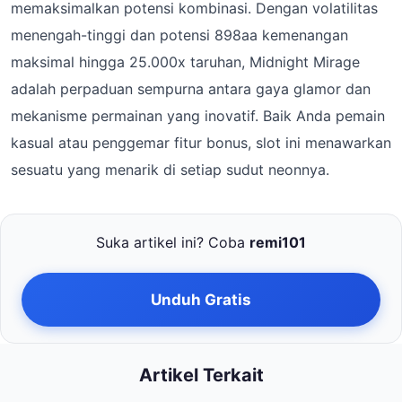
memaksimalkan potensi kombinasi. Dengan volatilitas
menengah-tinggi dan potensi 898aa kemenangan
maksimal hingga 25.000x taruhan, Midnight Mirage
adalah perpaduan sempurna antara gaya glamor dan
mekanisme permainan yang inovatif. Baik Anda pemain
kasual atau penggemar fitur bonus, slot ini menawarkan
sesuatu yang menarik di setiap sudut neonnya.
Suka artikel ini? Coba
remi101
Unduh Gratis
Artikel Terkait